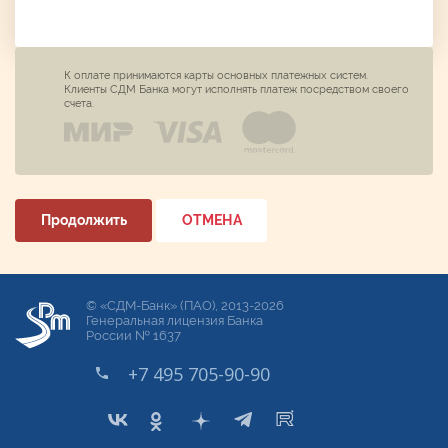
К оплате принимаются карты основных платежных систем.
Клиенты СДМ Банка могут исполнять платеж посредством своего
счета.
Продолжить
ОТМЕНА
© «СДМ-Банк» (ПАО), 2013-2026
Генеральная лицензия Банка
России № 1637
+7 495 705-90-90