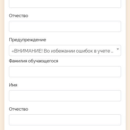
Отчество
Предупреждение
«ВНИМАНИЕ! Во избежании ошибок в учете поступлений Ваших денежных средств, необходимо ПРАВИЛЬНО и ТОЧНО УКАЗАТЬ ДАТУ РОЖДЕНИЯ ОБУЧАЮЩЕГОСЯ и НОМЕР ДОГОВОРА! В противном случае, платеж пройдет, как «НЕВЫЯСНЕННЫЙ ПЛАТЕЖ». Прикоснитесь для подтверждения.
Фамилия обучающегося
Имя
Отчество